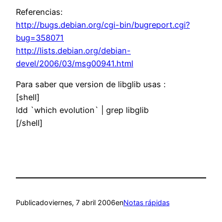
Referencias:
http://bugs.debian.org/cgi-bin/bugreport.cgi?
bug=358071
http://lists.debian.org/debian-
devel/2006/03/msg00941.html
Para saber que version de libglib usas :
[shell]
ldd `which evolution` | grep libglib
[/shell]
Publicado
viernes, 7 abril 2006
en
Notas rápidas