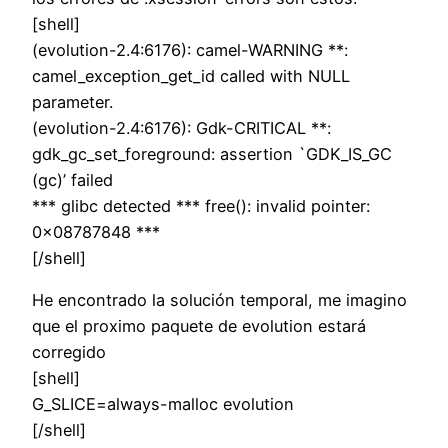
[shell]
(evolution-2.4:6176): camel-WARNING **:
camel_exception_get_id called with NULL
parameter.
(evolution-2.4:6176): Gdk-CRITICAL **:
gdk_gc_set_foreground: assertion `GDK_IS_GC
(gc)’ failed
*** glibc detected *** free(): invalid pointer:
0x08787848 ***
[/shell]
He encontrado la solución temporal, me imagino
que el proximo paquete de evolution estará
corregido
[shell]
G_SLICE=always-malloc evolution
[/shell]