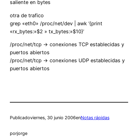
saliente en bytes
otra de trafico
grep «eth0» /proc/net/dev | awk ‘{print
«rx_bytes:»$2 » tx_bytes:»$10}’
/proc/net/tcp -> conexiones TCP establecidas y
puertos abiertos
/proc/net/tcp -> conexiones UDP establecidas y
puertos abiertos
Publicado
viernes, 30 junio 2006
en
Notas rápidas
por
jorge