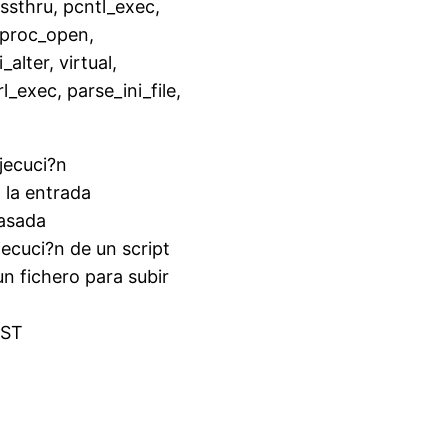
ssthru, pcntl_exec,
 proc_open,
alter, virtual,
_exec, parse_ini_file,
jecuci?n
 la entrada
pasada
ecuci?n de un script
n fichero para subir
OST