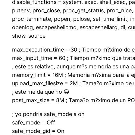
disable_functions = system, exec, shell_exec, pa
putenv, proc_close, proc_get_status, proc_nice,
proc_terminate, popen, pclose, set_time_limit, ini_
openlog, escapeshellcmd, escapeshellarg, dl, curl
show_source
max_execution_time = 30 ; Tiempo m?ximo de e
max_input_time = 60 ; Tiempo m?ximo que trata
; este es relativo, aunque m?s memoria es una 
memory_limit = 16M ; Memoria m?xima para la ej
upload_max_filesize = 2M ; Tama?o m?ximo de u
; este me da que no 😀
post_max_size = 8M ; Tama?o m?ximo de un P
; yo pondria safe_mode a on
safe_mode = Off
safe_mode_gid = On