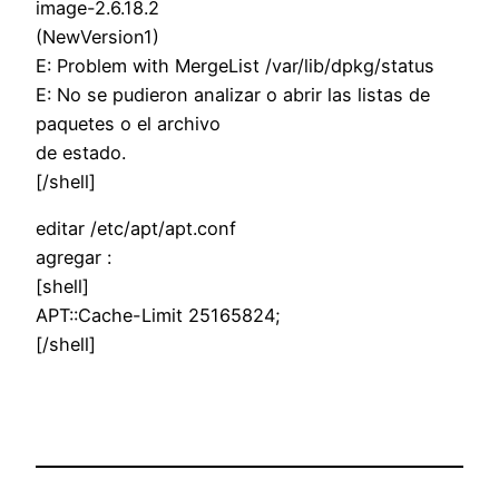
image-2.6.18.2
(NewVersion1)
E: Problem with MergeList /var/lib/dpkg/status
E: No se pudieron analizar o abrir las listas de
paquetes o el archivo
de estado.
[/shell]
editar /etc/apt/apt.conf
agregar :
[shell]
APT::Cache-Limit 25165824;
[/shell]