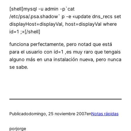
[shell]mysql -u admin -p`cat
/etc/psa/.psa.shadow` p -e «update dns_recs set
displayHost=displayVal, host=displayVal where
id=1 ;»[/shell]
funciona perfectamente, pero notad que está
para el usuario con id=1 ,es muy raro que tengais
alguno más en una instalación nueva, pero nunca
se sabe.
Publicado
domingo, 25 noviembre 2007
en
Notas rápidas
por
jorge