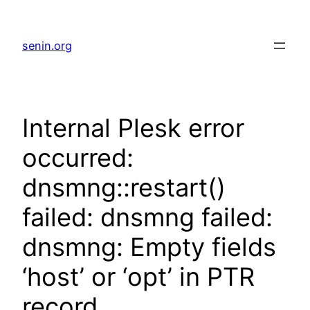
senin.org
Internal Plesk error
occurred:
dnsmng::restart()
failed: dnsmng failed:
dnsmng: Empty fields
‘host’ or ‘opt’ in PTR
record