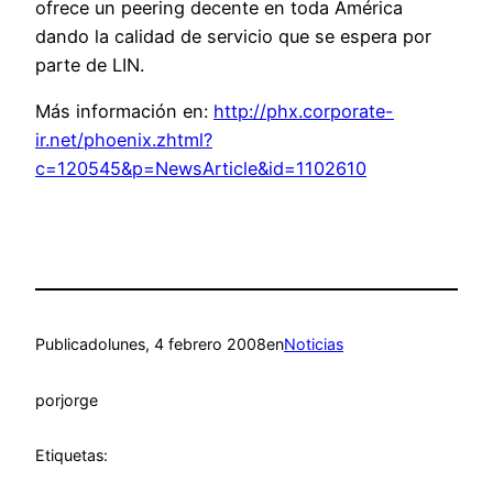
ofrece un peering decente en toda América
dando la calidad de servicio que se espera por
parte de LIN.
Más información en:
http://phx.corporate-
ir.net/phoenix.zhtml?
c=120545&p=NewsArticle&id=1102610
Publicado
lunes, 4 febrero 2008
en
Noticias
por
jorge
Etiquetas: