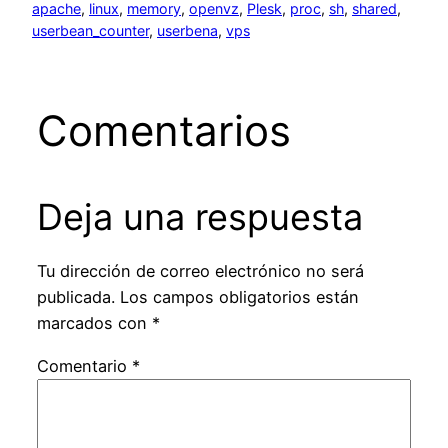
apache
, 
linux
, 
memory
, 
openvz
, 
Plesk
, 
proc
, 
sh
, 
shared
, 
userbean_counter
, 
userbena
, 
vps
Comentarios
Deja una respuesta
Tu dirección de correo electrónico no será
publicada.
Los campos obligatorios están
marcados con
*
Comentario
*