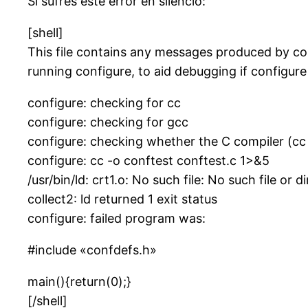
Si sufres este error en silencio:
[shell]
This file contains any messages produced by co
running configure, to aid debugging if configur
configure: checking for cc
configure: checking for gcc
configure: checking whether the C compiler (cc
configure: cc -o conftest conftest.c 1>&5
/usr/bin/ld: crt1.o: No such file: No such file or d
collect2: ld returned 1 exit status
configure: failed program was:
#include «confdefs.h»
main(){return(0);}
[/shell]