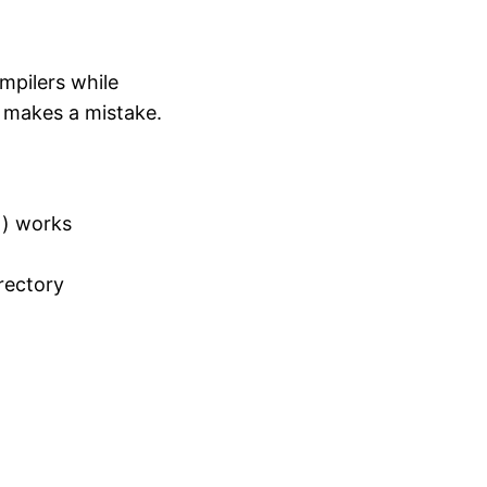
mpilers while
e makes a mistake.
 ) works
irectory