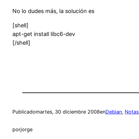
No lo dudes más, la solución es
[shell]
apt-get install libc6-dev
[/shell]
Publicado
martes, 30 diciembre 2008
en
Debian
, 
Notas
por
jorge