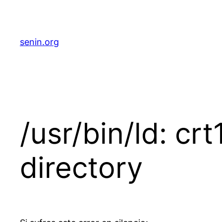
senin.org
/usr/bin/ld: crt
directory