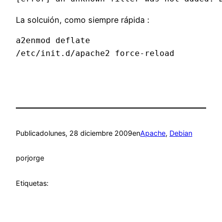
La solcuión, como siempre rápida :
a2enmod deflate

Publicado
lunes, 28 diciembre 2009
en
Apache
, 
Debian
por
jorge
Etiquetas: