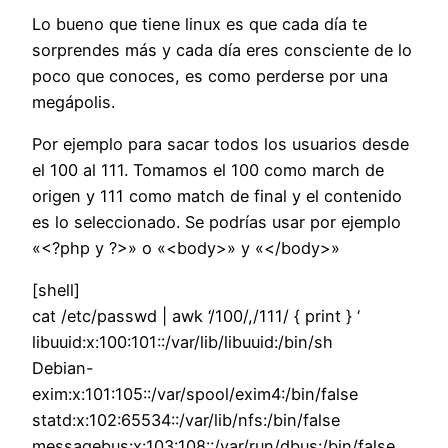
Lo bueno que tiene linux es que cada día te
sorprendes más y cada día eres consciente de lo
poco que conoces, es como perderse por una
megápolis.
Por ejemplo para sacar todos los usuarios desde
el 100 al 111. Tomamos el 100 como march de
origen y 111 como match de final y el contenido
es lo seleccionado. Se podrías usar por ejemplo
«<?php y ?>» o «<body>» y «</body>»
[shell]
cat /etc/passwd | awk ‘/100/,/111/ { print } ‘
libuuid:x:100:101::/var/lib/libuuid:/bin/sh
Debian-
exim:x:101:105::/var/spool/exim4:/bin/false
statd:x:102:65534::/var/lib/nfs:/bin/false
messagebus:x:103:108::/var/run/dbus:/bin/false