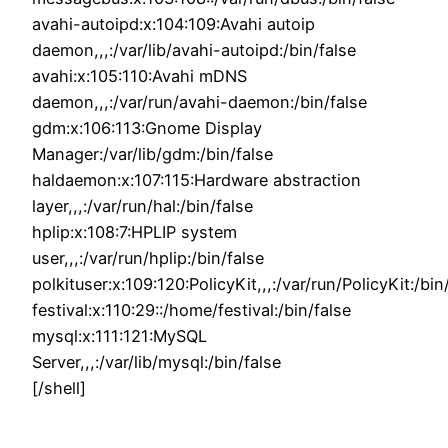
avahi-autoipd:x:104:109:Avahi autoip
daemon,,,:/var/lib/avahi-autoipd:/bin/false
avahi:x:105:110:Avahi mDNS
daemon,,,:/var/run/avahi-daemon:/bin/false
gdm:x:106:113:Gnome Display
Manager:/var/lib/gdm:/bin/false
haldaemon:x:107:115:Hardware abstraction
layer,,,:/var/run/hal:/bin/false
hplip:x:108:7:HPLIP system
user,,,:/var/run/hplip:/bin/false
polkituser:x:109:120:PolicyKit,,,:/var/run/PolicyKit:/bin
festival:x:110:29::/home/festival:/bin/false
mysql:x:111:121:MySQL
Server,,,:/var/lib/mysql:/bin/false
[/shell]