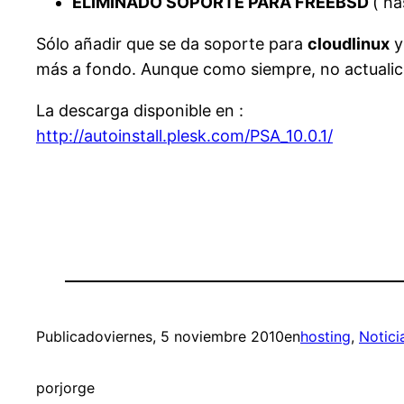
ELIMINADO SOPORTE PARA FREEBSD
( ha
Sólo añadir que se da soporte para
cloudlinux
y
más a fondo. Aunque como siempre, no actualice
La descarga disponible en :
http://autoinstall.plesk.com/PSA_10.0.1/
Publicado
viernes, 5 noviembre 2010
en
hosting
, 
Notici
por
jorge