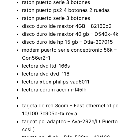
raton puerto serie 3 botones
raton puerto ps2 4 botones 2 ruedas
raton puerto serie 3 botones
disco duro ide maxtor 4GB – 82160d2
disco duro ide maxtor 40 gb – D540x-4k
disco duro ide hp 15 gb – Dtla-307015
modem puerto serie conceptronic 56k –
Con56er2-1
lectora dvd ltd-166s
lectora dvd dvd-116
lectora xbox philips vad6011
lectora cdrom acer m-f45lh
tarjeta de red 3com – Fast ethernet xl pci
10/100 3c905b-tx rev.a
tarjeat pci adaptec – Ava-292e/I ( Puerto
scsi )