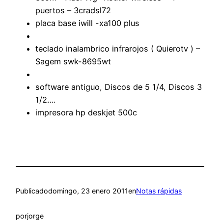
puertos – 3cradsl72
placa base iwill -xa100 plus
teclado inalambrico infrarojos ( Quierotv ) –
Sagem swk-8695wt
software antiguo, Discos de 5 1/4, Discos 3
1/2….
impresora hp deskjet 500c
Publicado
domingo, 23 enero 2011
en
Notas rápidas
por
jorge