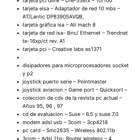
tarjeta pci dlink – Dfe-538tx – 10/100
tarjeta eisa – Adaptador de red 10 mbs –
AT/Lantic DP83905AVQB,
tarjeta gráfica isa – Ati mach 8
tarjeta de red isa- Bnc/ Ethernet – Trendnet
te-16xp/ct rev. A1
tarjeta pci – Creative labs es1371
disipadores para microprocesadores socket
y p2
joystick puerto serie – Pointmaster
joystick aviacion – Game port – Quicksort –
coleccion de cds de la revista pc actual –
Años 95, 96 , 97
cd de evaluacion – Suse – 6.5 y suse 7.0
modem adsl usb – 3com – 3cp4218
pc card – Smc2635 – Wireless 802.11b
3com – Adsl 11g- Router wireless – 4