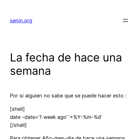
senin.org
La fecha de hace una
semana
Por si alguien no sabe que se puede hacer esto :
[shell]
date –date=’1 week ago’ ‘+%Y-%m-%d’
[/shell]
Para obtener Año-mes-dia de hace una semana.