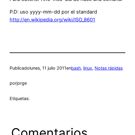
P.D: uso yyyy-mm-dd por el standard
http://en.wikipedia.org/wiki/ISO_8601
Publicado
lunes, 11 julio 2011
en
bash
, 
linux
, 
Notas rápidas
por
jorge
Etiquetas:
Comentarios