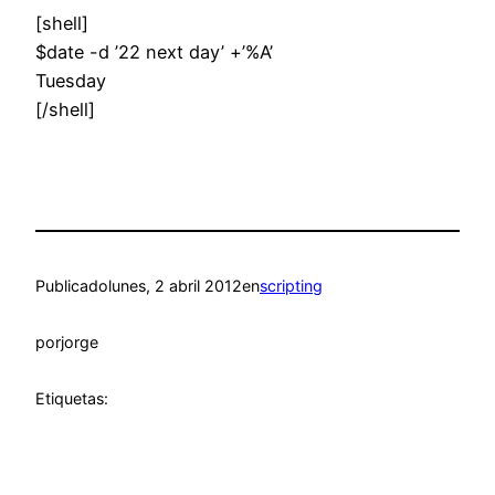
[shell]
$date -d ’22 next day’ +’%A’
Tuesday
[/shell]
Publicado
lunes, 2 abril 2012
en
scripting
por
jorge
Etiquetas: