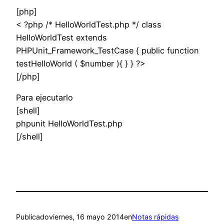
[php]
< ?php /* HelloWorldTest.php */ class
HelloWorldTest extends
PHPUnit_Framework_TestCase { public function
testHelloWorld ( $number ){ } } ?>
[/php]
Para ejecutarlo
[shell]
phpunit HelloWorldTest.php
[/shell]
Publicado
viernes, 16 mayo 2014
en
Notas rápidas