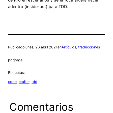
centró en escenarios y se enfoca afuera hacia
adentro (inside-out) para TDD.
Publicado
lunes, 26 abril 2021
en
Artículos
, 
traducciones
por
jorge
Etiquetas:
code
, 
crafter
, 
tdd
Comentarios