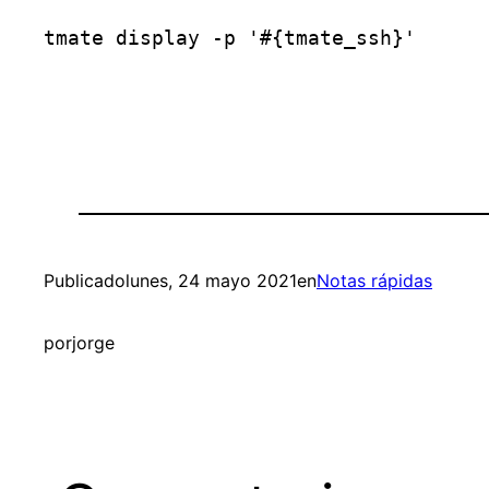
tmate display -p '#{tmate_ssh}'
Publicado
lunes, 24 mayo 2021
en
Notas rápidas
por
jorge