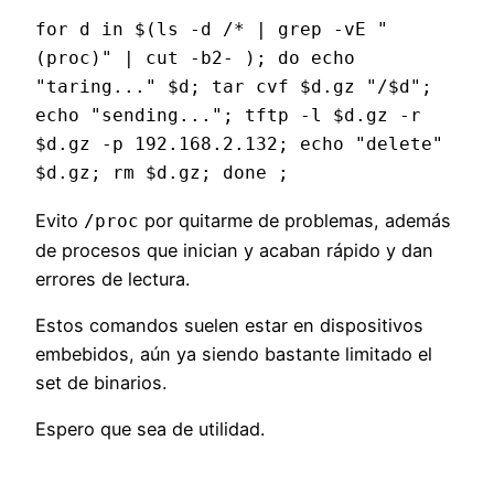
for d in $(ls -d /* | grep -vE "
(proc)" | cut -b2- ); do echo 
"taring..." $d; tar cvf $d.gz "/$d"; 
echo "sending..."; tftp -l $d.gz -r 
$d.gz -p 192.168.2.132; echo "delete" 
$d.gz; rm $d.gz; done ;
Evito
por quitarme de problemas, además
/proc
de procesos que inician y acaban rápido y dan
errores de lectura.
Estos comandos suelen estar en dispositivos
embebidos, aún ya siendo bastante limitado el
set de binarios.
Espero que sea de utilidad.