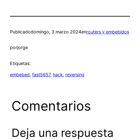
Publicado
domingo, 3 marzo 2024
en
routers y embebidos
por
jorge
Etiquetas:
embebed
, 
fast5657
, 
hack
, 
reversing
Comentarios
Deja una respuesta