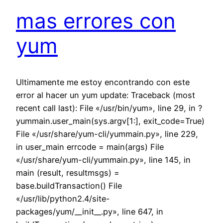
mas errores con
yum
Ultimamente me estoy encontrando con este
error al hacer un yum update: Traceback (most
recent call last): File «/usr/bin/yum», line 29, in ?
yummain.user_main(sys.argv[1:], exit_code=True)
File «/usr/share/yum-cli/yummain.py», line 229,
in user_main errcode = main(args) File
«/usr/share/yum-cli/yummain.py», line 145, in
main (result, resultmsgs) =
base.buildTransaction() File
«/usr/lib/python2.4/site-
packages/yum/__init__.py», line 647, in