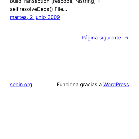
buildTransaction (rescode, restring) =
self.resolveDeps() File…
martes, 2 junio 2009
Página siguiente
→
senin.org
Funciona gracias a
WordPress