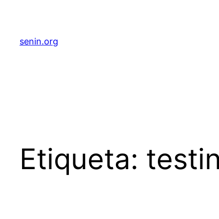
senin.org
Etiqueta:
testi