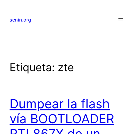
senin.org
Etiqueta:
zte
Dumpear la flash
vía BOOTLOADER
RTL867X de un