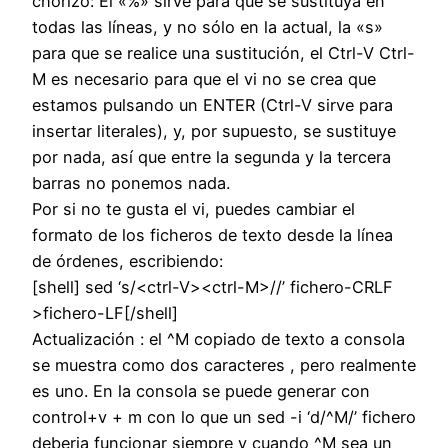
chorizo: El «%» sirve para que se sustituya en
todas las líneas, y no sólo en la actual, la «s»
para que se realice una sustitución, el Ctrl-V Ctrl-
M es necesario para que el vi no se crea que
estamos pulsando un ENTER (Ctrl-V sirve para
insertar literales), y, por supuesto, se sustituye
por nada, así que entre la segunda y la tercera
barras no ponemos nada.
Por si no te gusta el vi, puedes cambiar el
formato de los ficheros de texto desde la línea
de órdenes, escribiendo:
[shell] sed ‘s/<ctrl-V><ctrl-M>//’ fichero-CRLF
>fichero-LF[/shell]
Actualización : el ^M copiado de texto a consola
se muestra como dos caracteres , pero realmente
es uno. En la consola se puede generar con
control+v + m con lo que un sed -i ‘d/^M/’ fichero
deberia funcionar siempre y cuando ^M sea un