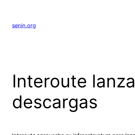
senin.org
Interoute lanz
descargas