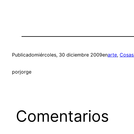
Publicado
miércoles, 30 diciembre 2009
en
arte
, 
Cosas 
por
jorge
Comentarios