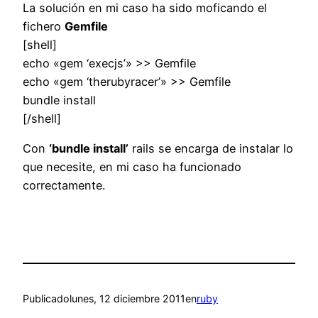
La solución en mi caso ha sido moficando el
fichero
Gemfile
[shell]
echo «gem ‘execjs’» >> Gemfile
echo «gem ‘therubyracer’» >> Gemfile
bundle install
[/shell]
Con
‘bundle install’
rails se encarga de instalar lo
que necesite, en mi caso ha funcionado
correctamente.
Publicado
lunes, 12 diciembre 2011
en
ruby