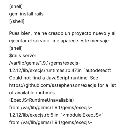
[shell]
gem install rails
[/shell]
Pues bien, me he creado un proyecto nuevo y al
ejecutar el servidor me aparece este mensaje:
[shell]
$rails server
/var/lib/gems/1.9.1/gems/execjs-
1.2.12/lib/execjs/runtimes.rb:47:in `autodetect’:
Could not find a JavaScript runtime. See
https://github.com/sstephenson/execjs for a list
of available runtimes.
(ExecJS::RuntimeUnavailable)
from /var/lib/gems/1.9.1/gems/execjs-
1.2.12/lib/execjs.rb:5:in `<module:ExecJS>’
from /var/lib/gems/1.9.1/gems/execjs-