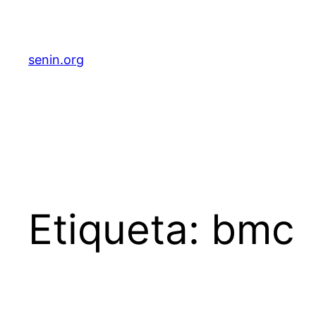
senin.org
Etiqueta:
bmc