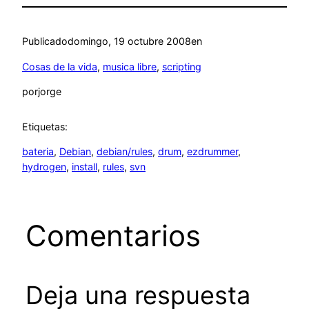
Publicado
domingo, 19 octubre 2008
en
Cosas de la vida
, 
musica libre
, 
scripting
por
jorge
Etiquetas:
bateria
, 
Debian
, 
debian/rules
, 
drum
, 
ezdrummer
, 
hydrogen
, 
install
, 
rules
, 
svn
Comentarios
Deja una respuesta