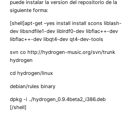
puede instalar la version del repositorio de la
siguiente forma:
[shell]apt-get –yes install install scons liblash-
dev libsndfile1-dev liblrdf0-dev libflac++-dev
libflac++-dev libqt4-dev qt4-dev-tools
svn co http://hydrogen-music.org/svn/trunk
hydrogen
cd hydrogen/linux
debian/rules binary
dpkg -i ../hydrogen_0.9.4beta2_i386.deb
[/shell]